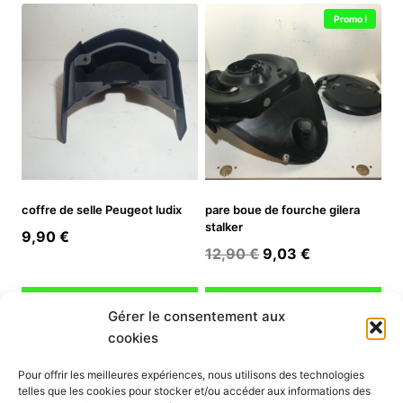
Promo !
coffre de selle Peugeot ludix
pare boue de fourche gilera
stalker
9,90
€
Le
Le
12,90
€
9,03
€
prix
prix
initial
actuel
Ajouter au panier
Ajouter au panier
Gérer le consentement aux
était :
est :
cookies
12,90 €.
9,03 €.
INFORMATION
Pour offrir les meilleures expériences, nous utilisons des technologies
telles que les cookies pour stocker et/ou accéder aux informations des