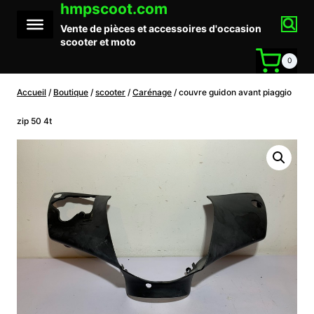
hmpscoot.com
Aller
au
Vente de pièces et accessoires d'occasion
contenu
scooter et moto
0
Accueil
/
Boutique
/
scooter
/
Carénage
/
couvre guidon avant piaggio
zip 50 4t