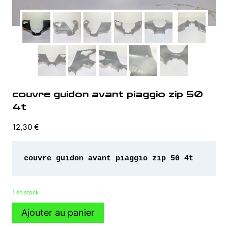
couvre guidon avant piaggio zip 50
4t
12,30
€
couvre guidon avant piaggio zip 50 4t 
1 en stock
quantité
Ajouter au panier
de
couvre