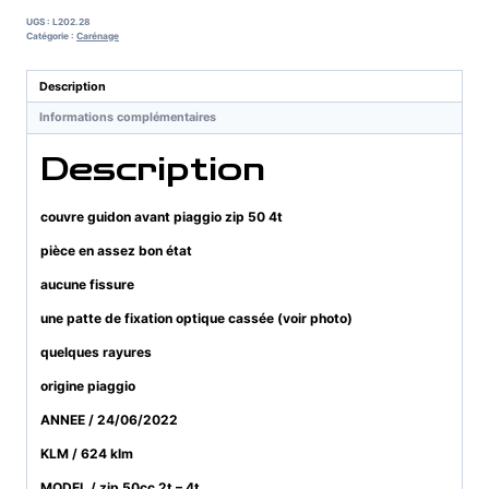
guidon
UGS :
L202.28
avant
Catégorie :
Carénage
piaggio
zip
Description
50
Informations complémentaires
4t
Description
couvre guidon avant piaggio zip 50 4t
pièce en assez bon état
aucune fissure
une patte de fixation optique cassée (voir photo)
quelques rayures
origine piaggio
ANNEE / 24/06/2022
KLM / 624 klm
MODEL / zip 50cc 2t – 4t