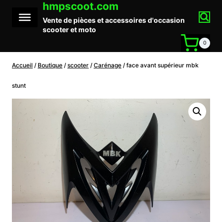
hmpscoot.com
Aller
au
Vente de pièces et accessoires d'occasion
contenu
scooter et moto
0
Accueil
/
Boutique
/
scooter
/
Carénage
/
face avant supérieur mbk
stunt