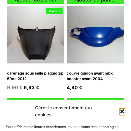
Promo !
carénage sous selle piaggio zip
couvre guidon avant mbk
50cc 2012
booster avant 2004
Le
Le
9,90
€
6,93
€
4,90
€
prix
prix
initial
actuel
Ajouter au panier
Ajouter au panier
Gérer le consentement aux
était :
est :
cookies
9,90 €.
6,93 €.
INFORMATION
Pour offrir les meilleures expériences, nous utilisons des technologies