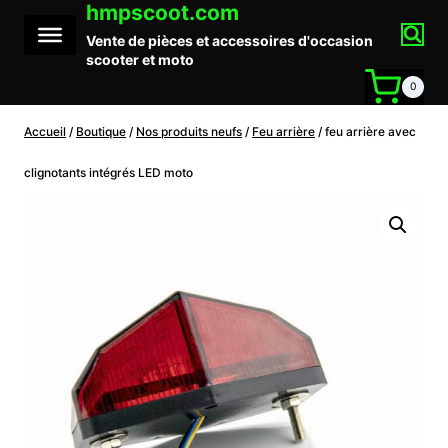
hmpscoot.com
Aller
au
Vente de pièces et accessoires d'occasion
contenu
scooter et moto
0
Accueil
/
Boutique
/
Nos produits neufs
/
Feu arrière
/
feu arrière avec
clignotants intégrés LED moto