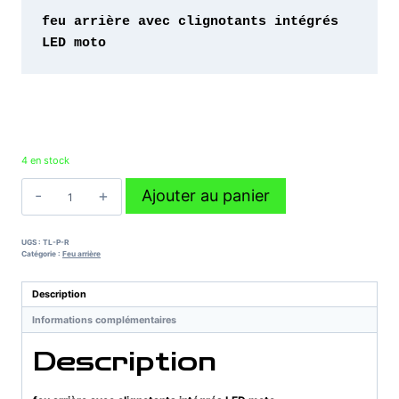
feu arrière avec clignotants intégrés 
LED moto
4 en stock
quantité
Ajouter au panier
de
feu
arrière
UGS :
TL-P-R
avec
Catégorie :
Feu arrière
clignotants
intégrés
Description
LED
Informations complémentaires
moto
Description