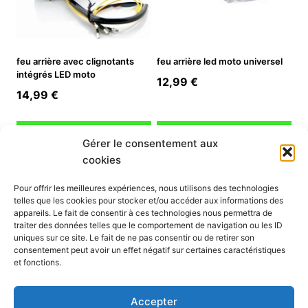
feu arrière avec clignotants
feu arrière led moto universel
intégrés LED moto
12,99
€
14,99
€
Ajouter au panier
Ajouter au panier
Gérer le consentement aux
cookies
INFORMATION
Pour offrir les meilleures expériences, nous utilisons des technologies
telles que les cookies pour stocker et/ou accéder aux informations des
Mon compte
appareils. Le fait de consentir à ces technologies nous permettra de
traiter des données telles que le comportement de navigation ou les ID
Nous contacter
uniques sur ce site. Le fait de ne pas consentir ou de retirer son
Mode paiement
consentement peut avoir un effet négatif sur certaines caractéristiques
Nos services
et fonctions.
Conditions générales de vente
Politique de confidentialité
Accepter
Mentions légales