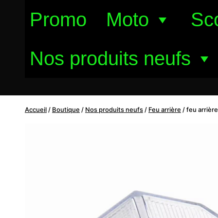
Aller
Promo
Moto
Sc
au
contenu
Nos produits neufs
Accueil
/
Boutique
/
Nos produits neufs
/
Feu arrière
/
feu arrièr