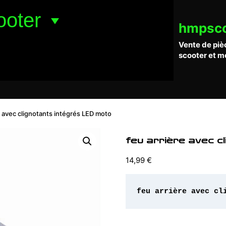
ooter
hmpsc
Vente de piè
scooter et m
e avec clignotants intégrés LED moto
feu arrière avec 
14,99
€
feu arrière avec cl