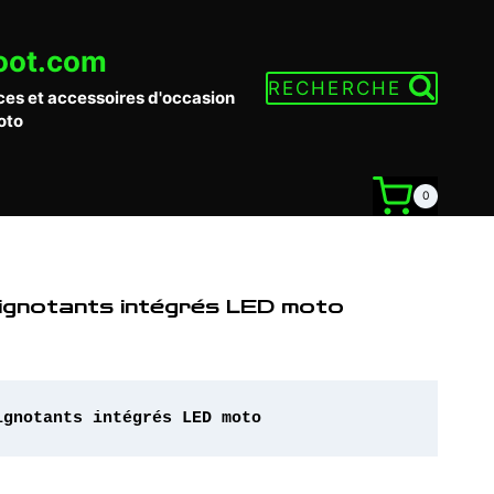
oot.com
RECHERCHE
ces et accessoires d'occasion
oto
0
clignotants intégrés LED moto
ignotants intégrés LED moto