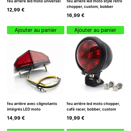
feu arrière led moto universel
feu arrière led moto style rétro
chopper, custom, bobber
12,99
€
16,99
€
Ajouter au panier
Ajouter au panier
feu arrière avec clignotants
feu arrière led moto chopper,
intégrés LED moto
café racer, bobber, custom
14,99
€
19,99
€