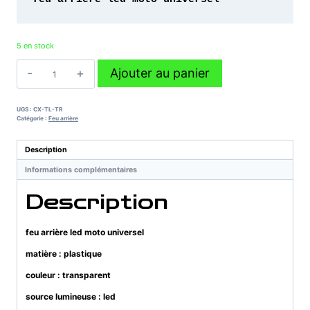
5 en stock
quantité
Ajouter au panier
de
feu
arrière
UGS :
CX-TL-TR
led
Catégorie :
Feu arrière
moto
universel
Description
Informations complémentaires
Description
feu arrière led moto universel
matière : plastique
couleur : transparent
source lumineuse : led