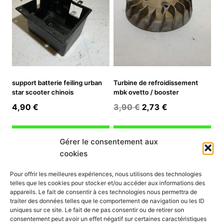
support batterie feiling urban
Turbine de refroidissement
star scooter chinois
mbk ovetto / booster
Le
Le
4,90
€
3,90
€
2,73
€
prix
prix
initial
actuel
Ajouter au panier
Ajouter au panier
Gérer le consentement aux
était :
est :
cookies
3,90 €.
2,73 €.
INFORMATION
Pour offrir les meilleures expériences, nous utilisons des technologies
telles que les cookies pour stocker et/ou accéder aux informations des
Mon compte
appareils. Le fait de consentir à ces technologies nous permettra de
traiter des données telles que le comportement de navigation ou les ID
Nous contacter
uniques sur ce site. Le fait de ne pas consentir ou de retirer son
Mode paiement
consentement peut avoir un effet négatif sur certaines caractéristiques