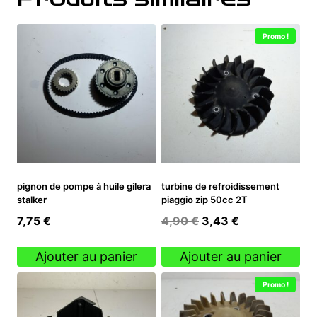
Promo !
pignon de pompe à huile gilera
turbine de refroidissement
stalker
piaggio zip 50cc 2T
Le
Le
7,75
€
4,90
€
3,43
€
prix
prix
initial
actuel
Ajouter au panier
Ajouter au panier
était :
est :
Promo !
4,90 €.
3,43 €.