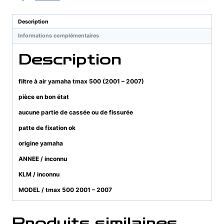
yamaha
tmax
Description
500
Informations complémentaires
(2001
-
Description
2007)
filtre à air yamaha tmax 500 (2001 – 2007)
pièce en bon état
aucune partie de cassée ou de fissurée
patte de fixation ok
origine yamaha
ANNEE / inconnu
KLM / inconnu
MODEL / tmax 500 2001 – 2007
Produits similaires