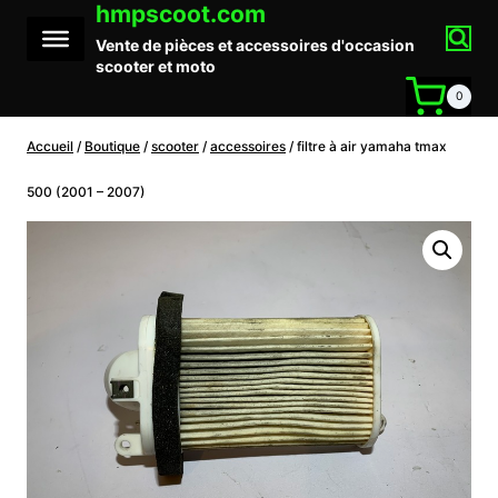
hmpscoot.com
Aller
au
Vente de pièces et accessoires d'occasion
contenu
scooter et moto
0
Accueil
/
Boutique
/
scooter
/
accessoires
/
filtre à air yamaha tmax
500 (2001 – 2007)