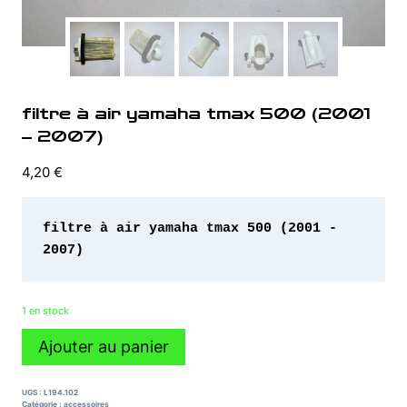
filtre à air yamaha tmax 500 (2001
– 2007)
4,20
€
filtre à air yamaha tmax 500 (2001 - 
2007)
1 en stock
quantité
Ajouter au panier
de
filtre
à
UGS :
L194.102
air
Catégorie :
accessoires