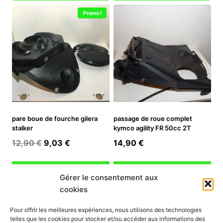
était :
est :
Promo !
12,90 €.
9,03 €.
pare boue de fourche gilera
passage de roue complet
stalker
kymco agility FR 50cc 2T
Le
Le
12,90
€
9,03
€
14,90
€
prix
prix
initial
actuel
Ajouter au panier
Ajouter au panier
Gérer le consentement aux
était :
est :
cookies
12,90 €.
9,03 €.
INFORMATION
Pour offrir les meilleures expériences, nous utilisons des technologies
telles que les cookies pour stocker et/ou accéder aux informations des