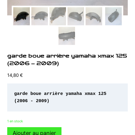
garde boue arrière yamaha xmax 125
(2006 – 2009)
14,80
€
garde boue arrière yamaha xmax 125 
(2006 - 2009)
1 en stock
quantité
Ajouter au panier