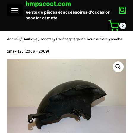
hmpscoot.com
Aller
au
Vente de pièces et accessoires d'occasion
contenu
scooter et moto
0
Accueil
/
Boutique
/
scooter
/
Carénage
/
garde boue arrière yamaha
xmax 125 (2006 – 2009)