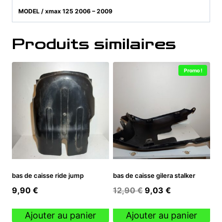
MODEL / xmax 125 2006 – 2009
Produits similaires
Promo !
bas de caisse ride jump
bas de caisse gilera stalker
Le
Le
9,90
€
12,90
€
9,03
€
prix
prix
initial
actuel
Ajouter au panier
Ajouter au panier