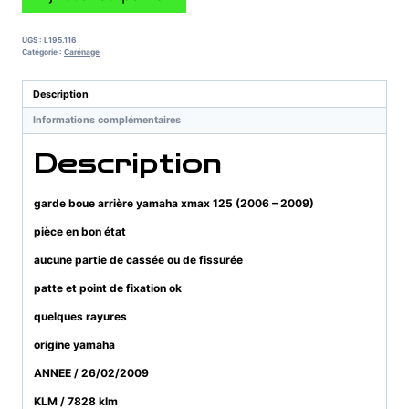
de
garde
boue
UGS :
L195.116
arrière
Catégorie :
Carénage
yamaha
xmax
Description
125
Informations complémentaires
(2006
-
Description
2009)
garde boue arrière yamaha xmax 125 (2006 – 2009)
pièce en bon état
aucune partie de cassée ou de fissurée
patte et point de fixation ok
quelques rayures
origine yamaha
ANNEE / 26/02/2009
KLM / 7828 klm