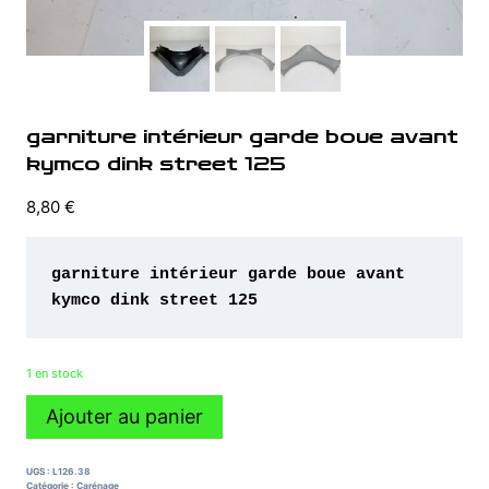
garniture intérieur garde boue avant
kymco dink street 125
8,80
€
garniture intérieur garde boue avant 
kymco dink street 125 
1 en stock
quantité
Ajouter au panier
de
garniture
intérieur
UGS :
L126.38
garde
Catégorie :
Carénage