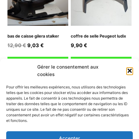
bas de caisse gilera stalker
coffre de selle Peugeot ludix
Le
Le
12,90
€
9,03
€
9,90
€
prix
prix
initial
actuel
Ajouter au panier
Ajouter au panier
Gérer le consentement aux
était :
est :
cookies
12,90 €.
9,03 €.
INFORMATION
Pour offrir les meilleures expériences, nous utilisons des technologies
telles que les cookies pour stocker et/ou accéder aux informations des
Mon compte
appareils. Le fait de consentir à ces technologies nous permettra de
traiter des données telles que le comportement de navigation ou les ID
Nous contacter
uniques sur ce site. Le fait de ne pas consentir ou de retirer son
Mode paiement
consentement peut avoir un effet négatif sur certaines caractéristiques
Nos services
et fonctions.
Conditions générales de vente
Politique de confidentialité
Accepter
Mentions légales