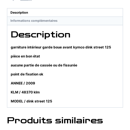
boue
avant
Description
kymco
Informations complémentaires
dink
street
Description
125
garniture intérieur garde boue avant kymco dink street 125
pièce en bon état
aucune partie de cassée ou de fissurée
point de fixation ok
ANNEE / 2009
KLM / 48370 klm
MODEL / dink street 125
Produits similaires