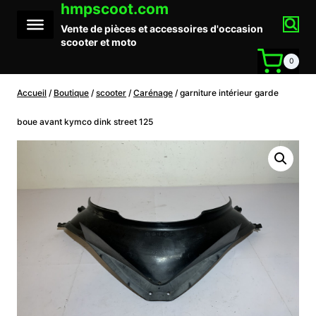
hmpscoot.com
Aller
au
Vente de pièces et accessoires d'occasion
contenu
scooter et moto
0
Accueil
/
Boutique
/
scooter
/
Carénage
/
garniture intérieur garde
boue avant kymco dink street 125