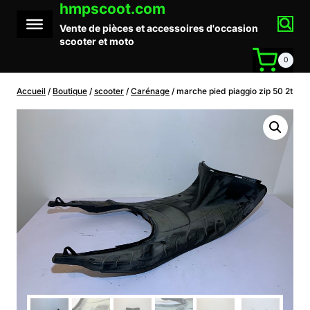
hmpscoot.com
Aller
au
Vente de pièces et accessoires d'occasion
contenu
scooter et moto
0
Accueil
/
Boutique
/
scooter
/
Carénage
/
marche pied piaggio zip 50 2t