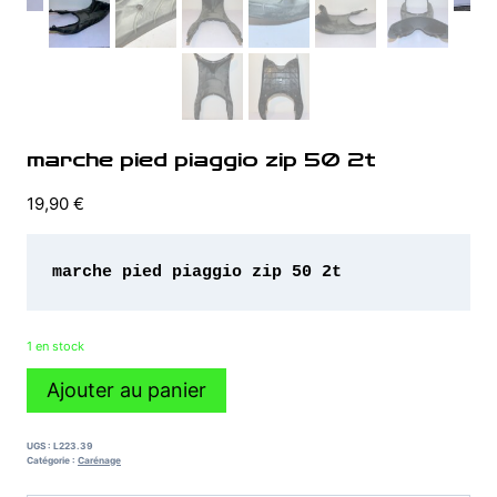
marche pied piaggio zip 50 2t
19,90
€
marche pied piaggio zip 50 2t
1 en stock
quantité
Ajouter au panier
de
marche
pied
UGS :
L223.39
piaggio
Catégorie :
Carénage
zip