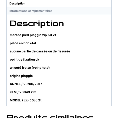
50
Description
2t
Informations complémentaires
Description
marche pied piaggio zip 50 2t
pièce en bon état
aucune partie de cassée ou de fissurée
point de fixation ok
un coté frotté (voir photo)
origine piaggio
ANNEE / 29/06/2017
KLM / 23049 klm
MODEL / zip 50cc 2t
Produits similaires