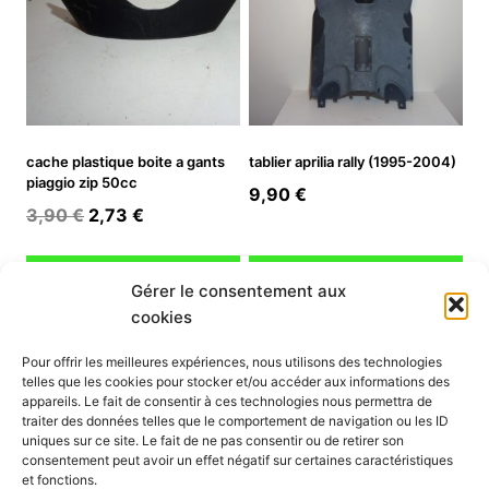
cache plastique boite a gants
tablier aprilia rally (1995-2004)
piaggio zip 50cc
9,90
€
Le
Le
3,90
€
2,73
€
prix
prix
initial
actuel
Ajouter au panier
Ajouter au panier
Gérer le consentement aux
était :
est :
cookies
3,90 €.
2,73 €.
INFORMATION
Pour offrir les meilleures expériences, nous utilisons des technologies
telles que les cookies pour stocker et/ou accéder aux informations des
Mon compte
appareils. Le fait de consentir à ces technologies nous permettra de
traiter des données telles que le comportement de navigation ou les ID
Nous contacter
uniques sur ce site. Le fait de ne pas consentir ou de retirer son
Mode paiement
consentement peut avoir un effet négatif sur certaines caractéristiques
Nos services
et fonctions.