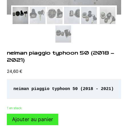
neiman piaggio typhoon 50 (2018 –
2021)
24,60
€
neiman piaggio typhoon 50 (2018 - 2021)
1 en stock
quantité
Ajouter au panier
de
neiman