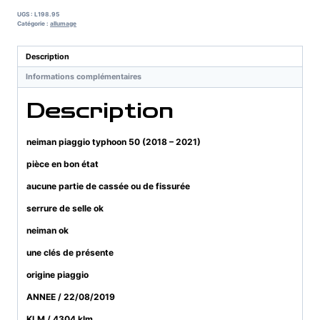
piaggio
UGS :
L198.95
typhoon
Catégorie :
allumage
50
(2018
Description
-
Informations complémentaires
2021)
Description
neiman piaggio typhoon 50 (2018 – 2021)
pièce en bon état
aucune partie de cassée ou de fissurée
serrure de selle ok
neiman ok
une clés de présente
origine piaggio
ANNEE / 22/08/2019
KLM / 4304 klm