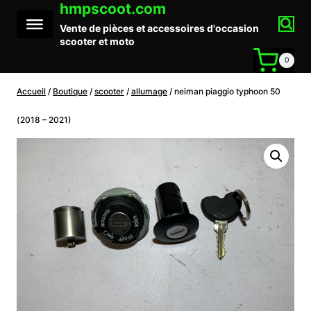
hmpscoot.com
Aller
au
Vente de pièces et accessoires d'occasion
contenu
scooter et moto
0
Accueil
/
Boutique
/
scooter
/
allumage
/
neiman piaggio typhoon 50
(2018 – 2021)