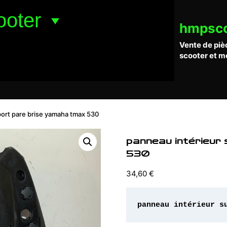
ooter
hmpsc
Vente de piè
scooter et m
port pare brise yamaha tmax 530
panneau intérieur
530
34,60
€
panneau intérieur s