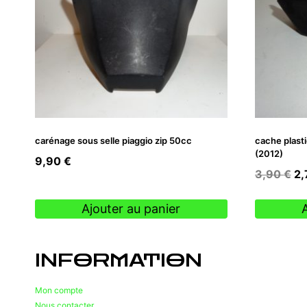
carénage sous selle piaggio zip 50cc
cache plasti
(2012)
9,90
€
Le
3,90
€
2
pr
ini
Ajouter au panier
éta
3,
INFORMATION
Mon compte
Nous contacter