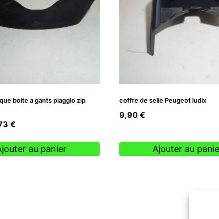
que boite a gants piaggio zip
coffre de selle Peugeot ludix
9,90
€
Le
,73
€
ix
prix
tial
actuel
Ajouter au panier
Ajouter au panie
it :
est :
90 €.
2,73 €.