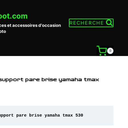
oot.com
RECHERCHE
ces et accessoires d'occasion
oto
0
 support pare brise yamaha tmax
upport pare brise yamaha tmax 530 