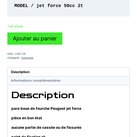
MODEL / jet force 50cc 2t
1 en stock
quantité
Ajouter au panier
de
pare
boue
UGS :
L100.36
de
Catégorie :
Carénage
fourche
Peugeot
Description
jet
Informations complémentaires
force
Description
pare boue de fourche Peugeot jet force
pièce en bon état
aucune partie de cassée ou de fissurée
point de fixation ok