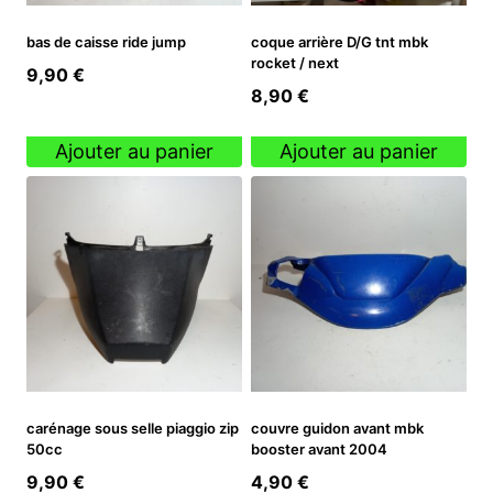
bas de caisse ride jump
coque arrière D/G tnt mbk
rocket / next
9,90
€
8,90
€
Ajouter au panier
Ajouter au panier
carénage sous selle piaggio zip
couvre guidon avant mbk
50cc
booster avant 2004
9,90
€
4,90
€