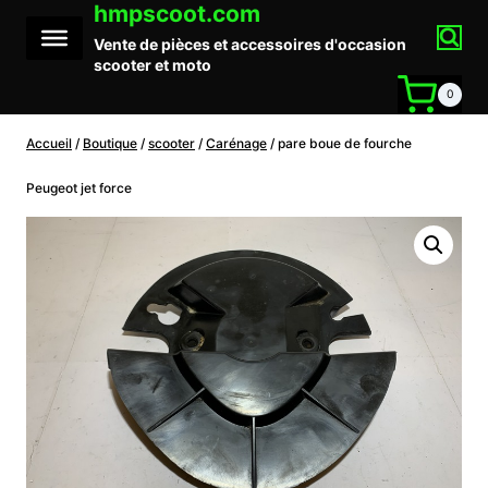
hmpscoot.com
Aller
au
Vente de pièces et accessoires d'occasion
contenu
scooter et moto
0
Accueil
/
Boutique
/
scooter
/
Carénage
/
pare boue de fourche
Peugeot jet force