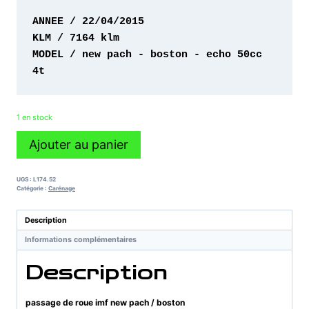
MODEL / new pach - boston - echo 50cc 
4t 
1 en stock
quantité
Ajouter au panier
de
passage
de
UGS :
L174.52
roue
Catégorie :
Carénage
imf
new
Description
pach
Informations complémentaires
/
boston
Description
passage de roue imf new pach / boston