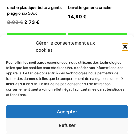
cache plastique boite a gants
bavette generic cracker
piaggio zip 50cc
14,90
€
Le
Le
3,90
€
2,73
€
prix
prix
initial
actuel
Ajouter au panier
Ajouter au panier
Gérer le consentement aux
était :
est :
cookies
3,90 €.
2,73 €.
INFORMATION
Pour offrir les meilleures expériences, nous utilisons des technologies
telles que les cookies pour stocker et/ou accéder aux informations des
Mon compte
appareils. Le fait de consentir à ces technologies nous permettra de
traiter des données telles que le comportement de navigation ou les ID
Nous contacter
uniques sur ce site. Le fait de ne pas consentir ou de retirer son
Mode paiement
consentement peut avoir un effet négatif sur certaines caractéristiques
Nos services
et fonctions.
Conditions générales de vente
Politique de confidentialité
Accepter
Mentions légales
Politique de cookies (UE)
Refuser