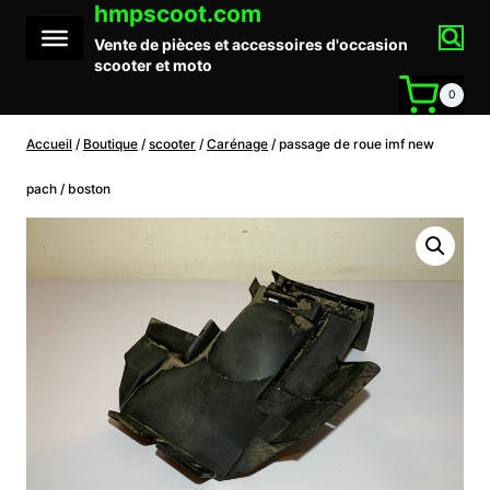
hmpscoot.com
Aller
au
Vente de pièces et accessoires d'occasion
contenu
scooter et moto
0
Accueil
/
Boutique
/
scooter
/
Carénage
/
passage de roue imf new
pach / boston