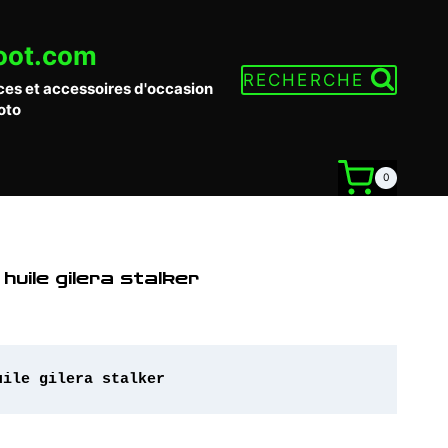
oot.com
RECHERCHE
ces et accessoires d'occasion
oto
0
uile gilera stalker
uile gilera stalker 