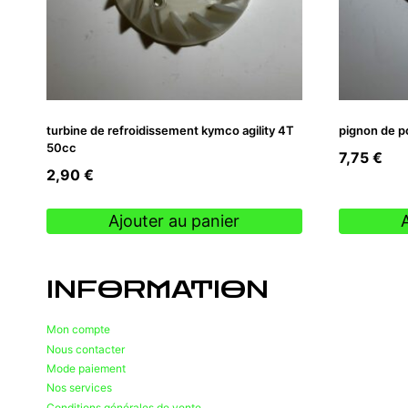
turbine de refroidissement kymco agility 4T
pignon de po
50cc
7,75
€
2,90
€
Ajouter au panier
INFORMATION
Mon compte
Nous contacter
Mode paiement
Nos services
Conditions générales de vente