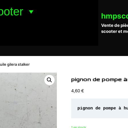
ooter
hmpsc
Vente de piè
scooter et m
le gilera stalker
pignon de pompe à h
4,60
€
pignon de pompe à h
1 en stock