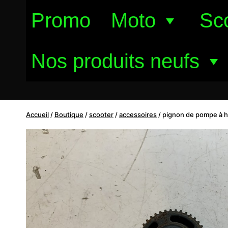
Aller
Promo
Moto
Sc
au
contenu
Nos produits neufs
Accueil
/
Boutique
/
scooter
/
accessoires
/
pignon de pompe à hui