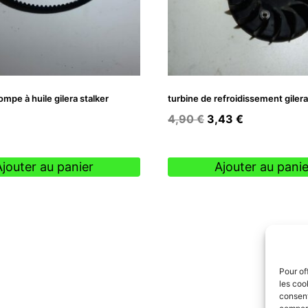
mpe à huile gilera stalker
turbine de refroidissement gilera
Le
Le
4,90
€
3,43
€
prix
prix
initial
actuel
Ajouter au panier
Ajouter au panie
était :
est :
4,90 €.
3,43 €.
Pour of
les coo
consent