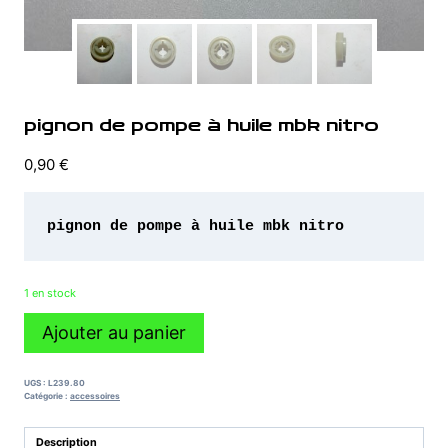
pignon de pompe à huile mbk nitro
0,90
€
pignon de pompe à huile mbk nitro
1 en stock
quantité
Ajouter au panier
de
pignon
de
UGS :
L239.80
pompe
Catégorie :
accessoires
à
huile
Description