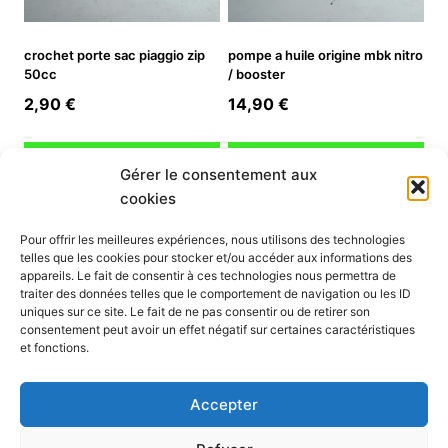
crochet porte sac piaggio zip
pompe a huile origine mbk nitro
50cc
/ booster
2,90
€
14,90
€
Ajouter au panier
Ajouter au panier
Gérer le consentement aux
cookies
INFORMATION
Pour offrir les meilleures expériences, nous utilisons des technologies
telles que les cookies pour stocker et/ou accéder aux informations des
Mon compte
appareils. Le fait de consentir à ces technologies nous permettra de
traiter des données telles que le comportement de navigation ou les ID
Nous contacter
uniques sur ce site. Le fait de ne pas consentir ou de retirer son
Mode paiement
consentement peut avoir un effet négatif sur certaines caractéristiques
Nos services
et fonctions.
Conditions générales de vente
Politique de confidentialité
Accepter
Mentions légales
Politique de cookies (UE)