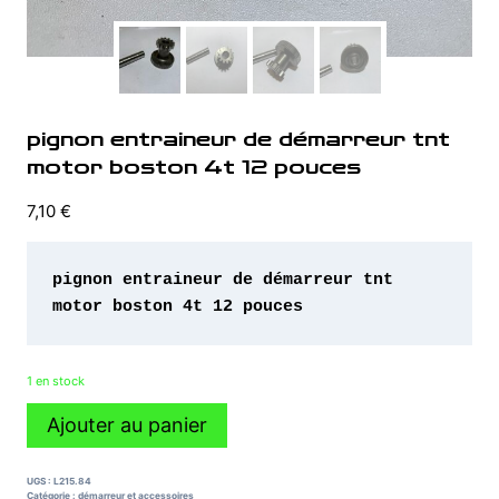
pignon entraineur de démarreur tnt
motor boston 4t 12 pouces
7,10
€
pignon entraineur de démarreur tnt 
motor boston 4t 12 pouces
1 en stock
quantité
Ajouter au panier
de
pignon
entraineur
UGS :
L215.84
de
Catégorie :
démarreur et accessoires