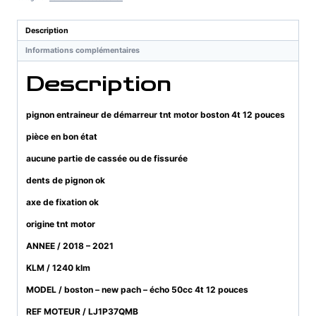
démarreur
tnt
Description
motor
Informations complémentaires
boston
4t
Description
12
pouces
pignon entraineur de démarreur tnt motor boston 4t 12 pouces
pièce en bon état
aucune partie de cassée ou de fissurée
dents de pignon ok
axe de fixation ok
origine tnt motor
ANNEE / 2018 – 2021
KLM / 1240 klm
MODEL / boston – new pach – écho 50cc 4t 12 pouces
REF MOTEUR / LJ1P37QMB