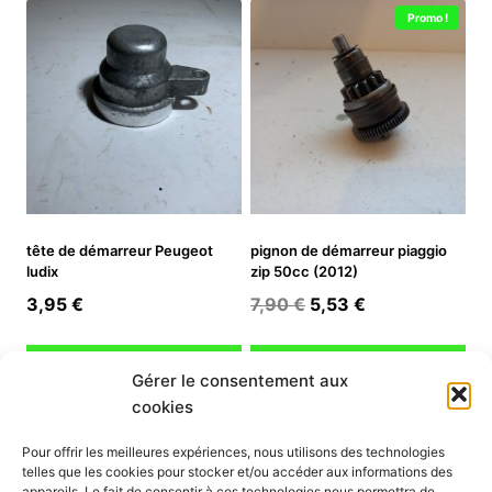
Promo !
tête de démarreur Peugeot
pignon de démarreur piaggio
ludix
zip 50cc (2012)
Le
Le
3,95
€
7,90
€
5,53
€
prix
prix
initial
actuel
Ajouter au panier
Ajouter au panier
Gérer le consentement aux
était :
est :
cookies
7,90 €.
5,53 €.
INFORMATION
Pour offrir les meilleures expériences, nous utilisons des technologies
telles que les cookies pour stocker et/ou accéder aux informations des
Mon compte
appareils. Le fait de consentir à ces technologies nous permettra de