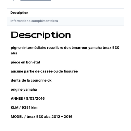
libre
de
Description
démarreur
Informations complémentaires
yamaha
tmax
Description
530
abs
pignon intermédiaire roue libre de démarreur yamaha tmax 530
abs
pièce en bon état
aucune partie de cassée ou de fissurée
dents de la couronne ok
origine yamaha
ANNEE / 8/03/2016
KLM / 9351 klm
MODEL / tmax 530 abs 2012 – 2016