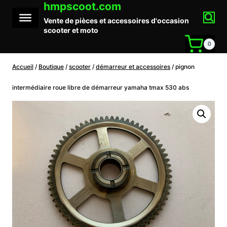
hmpscoot.com
Aller
au
Vente de pièces et accessoires d'occasion
contenu
scooter et moto
0
Accueil
/
Boutique
/
scooter
/
démarreur et accessoires
/
pignon
intermédiaire roue libre de démarreur yamaha tmax 530 abs