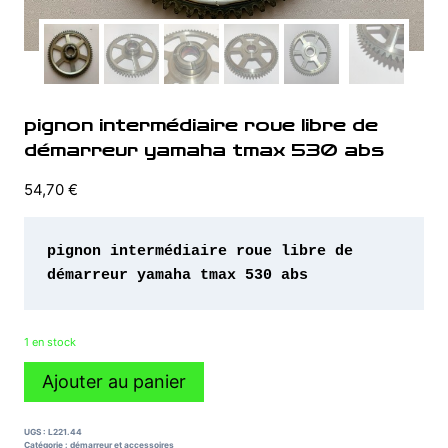
pignon intermédiaire roue libre de
démarreur yamaha tmax 530 abs
54,70
€
pignon intermédiaire roue libre de 
démarreur yamaha tmax 530 abs
1 en stock
quantité
Ajouter au panier
de
pignon
intermédiaire
UGS :
L221.44
roue
Catégorie :
démarreur et accessoires