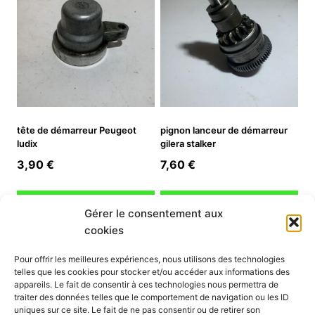
tête de démarreur Peugeot
pignon lanceur de démarreur
ludix
gilera stalker
3,90
€
7,60
€
Ajouter au panier
Ajouter au panier
Gérer le consentement aux
cookies
INFORMATION
Pour offrir les meilleures expériences, nous utilisons des technologies
telles que les cookies pour stocker et/ou accéder aux informations des
Mon compte
appareils. Le fait de consentir à ces technologies nous permettra de
traiter des données telles que le comportement de navigation ou les ID
Nous contacter
uniques sur ce site. Le fait de ne pas consentir ou de retirer son
Mode paiement