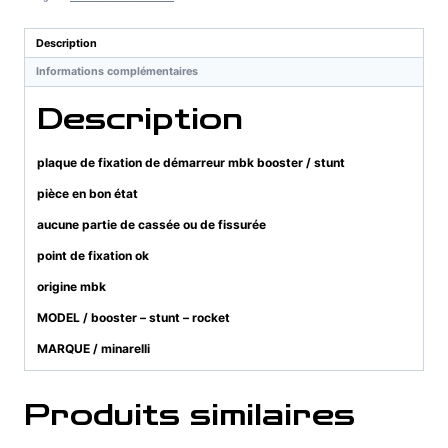
de
démarreur
Description
mbk
Informations complémentaires
booster
/
Description
stunt
plaque de fixation de démarreur mbk booster / stunt
pièce en bon état
aucune partie de cassée ou de fissurée
point de fixation ok
origine mbk
MODEL / booster – stunt – rocket
MARQUE / minarelli
Produits similaires