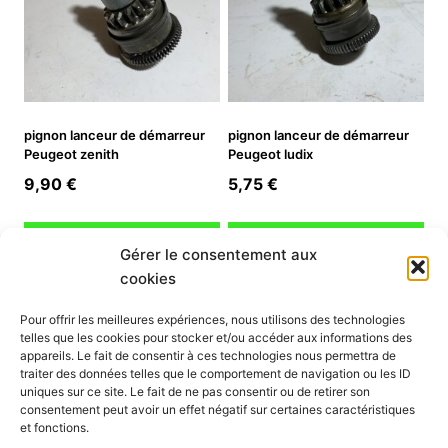
pignon lanceur de démarreur
pignon lanceur de démarreur
Peugeot zenith
Peugeot ludix
9,90
€
5,75
€
Ajouter au panier
Ajouter au panier
Gérer le consentement aux
cookies
INFORMATION
Pour offrir les meilleures expériences, nous utilisons des technologies
telles que les cookies pour stocker et/ou accéder aux informations des
Mon compte
appareils. Le fait de consentir à ces technologies nous permettra de
traiter des données telles que le comportement de navigation ou les ID
Nous contacter
uniques sur ce site. Le fait de ne pas consentir ou de retirer son
Mode paiement
consentement peut avoir un effet négatif sur certaines caractéristiques
Nos services
et fonctions.
Conditions générales de vente