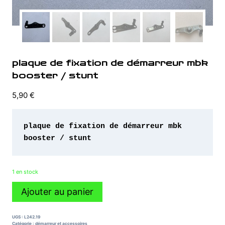
plaque de fixation de démarreur mbk
booster / stunt
5,90
€
plaque de fixation de démarreur mbk 
booster / stunt
1 en stock
quantité
Ajouter au panier
de
plaque
de
UGS :
L242.19
fixation
Catégorie :
démarreur et accessoires