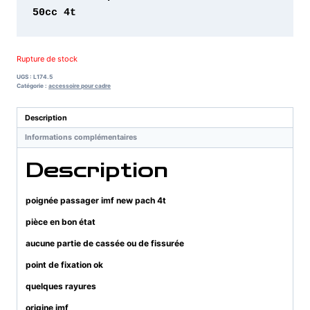
50cc 4t 
Rupture de stock
UGS :
L174.5
Catégorie :
accessoire pour cadre
Description
Informations complémentaires
Description
poignée passager imf new pach 4t
pièce en bon état
aucune partie de cassée ou de fissurée
point de fixation ok
quelques rayures
origine imf