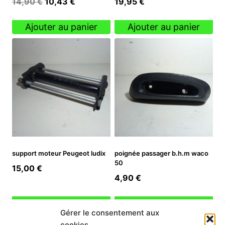
Le
Le
14,90
€
10,43
€
19,95
€
prix
prix
initial
actuel
Ajouter au panier
Ajouter au panier
était :
est :
14,90 €.
10,43 €.
support moteur Peugeot ludix
poignée passager b.h.m waco
50
15,00
€
4,90
€
Ajouter au panier
Ajouter au panier
Gérer le consentement aux
cookies