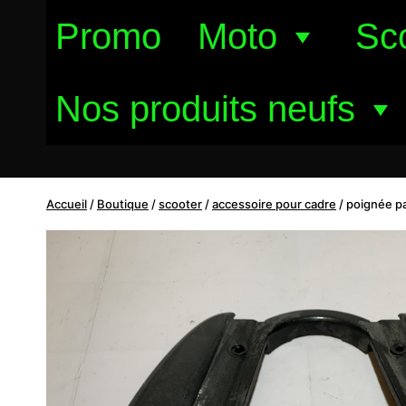
Aller
Promo
Moto
Sc
au
contenu
Nos produits neufs
Accueil
/
Boutique
/
scooter
/
accessoire pour cadre
/
poignée pa