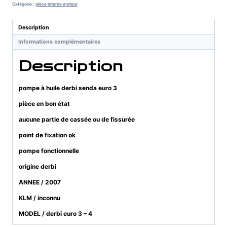
huile
Catégorie :
pièce interne moteur
derbi
senda
Description
euro
Informations complémentaires
3
Description
pompe à huile derbi senda euro 3
pièce en bon état
aucune partie de cassée ou de fissurée
point de fixation ok
pompe fonctionnelle
origine derbi
ANNEE / 2007
KLM / inconnu
MODEL / derbi euro 3 – 4