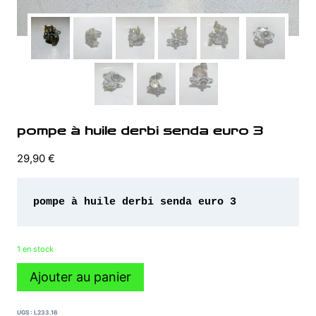
pompe à huile derbi senda euro 3
29,90
€
1 en stock
quantité
Ajouter au panier
de
pompe
à
UGS :
L233.16