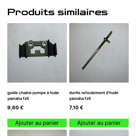
Produits similaires
guide chaine pompe à huile
durite refoulement d’huile
yamaha fz6
yamaha fz6
9,60
€
7,10
€
Ajouter au panier
Ajouter au panier