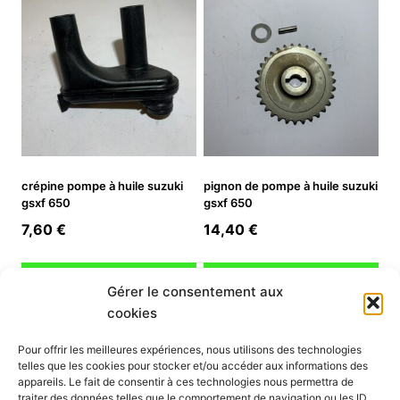
crépine pompe à huile suzuki
pignon de pompe à huile suzuki
gsxf 650
gsxf 650
7,60
€
14,40
€
Ajouter au panier
Ajouter au panier
Gérer le consentement aux
cookies
INFORMATION
Pour offrir les meilleures expériences, nous utilisons des technologies
telles que les cookies pour stocker et/ou accéder aux informations des
Mon compte
appareils. Le fait de consentir à ces technologies nous permettra de
traiter des données telles que le comportement de navigation ou les ID