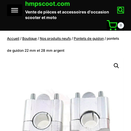
hmpscoot.com
Aller
au
Vente de pièces et accessoires d'occasion
contenu
scooter et moto
0
Accueil
/
Boutique
/
Nos produits neufs
/
Pontets de guidon
/
pontets
de guidon 22 mm et 28 mm argent