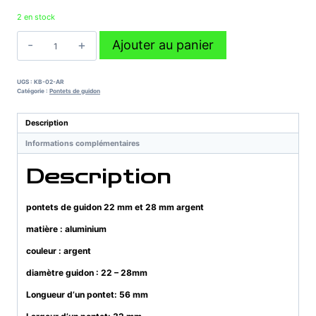
2 en stock
quantité
Ajouter au panier
de
pontets
de
UGS :
KB-02-AR
guidon
Catégorie :
Pontets de guidon
22
mm
Description
et
Informations complémentaires
28
mm
Description
argent
pontets de guidon 22 mm et 28 mm argent
matière : aluminium
couleur : argent
diamètre guidon : 22 – 28mm
Longueur d’un pontet: 56 mm