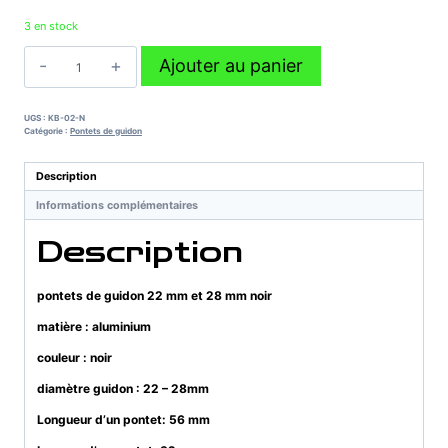
3 en stock
quantité
Ajouter au panier
de
pontets
de
UGS :
KB-02-N
guidon
Catégorie :
Pontets de guidon
22
mm
Description
et
Informations complémentaires
28
mm
Description
noir
pontets de guidon 22 mm et 28 mm noir
matière : aluminium
couleur : noir
diamètre guidon : 22 – 28mm
Longueur d’un pontet: 56 mm