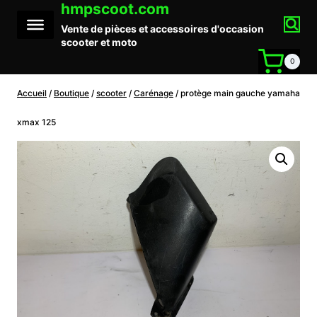
hmpscoot.com
Aller
au
Vente de pièces et accessoires d'occasion
contenu
scooter et moto
0
Accueil
/
Boutique
/
scooter
/
Carénage
/
protège main gauche yamaha
xmax 125