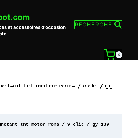
oot.com
RECHERCHE
ces et accessoires d'occasion
oto
0
gnotant tnt motor roma / v clic / gy
gnotant tnt motor roma / v clic / gy 139 