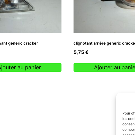
vant generic cracker
clignotant arrière generic cracke
5,75
€
Ajouter au panier
Ajouter au panie
Pour of
les coo
consent
comport
consent