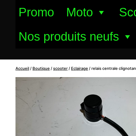
Aller
Promo
Moto
Sc
au
contenu
Nos produits neufs
Accueil
/
Boutique
/
scooter
/
Eclairage
/
relais centrale clignotan