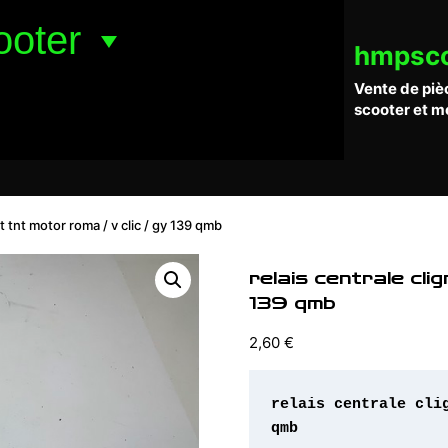
ooter
hmpsc
Vente de piè
scooter et m
t tnt motor roma / v clic / gy 139 qmb
relais centrale cli
139 qmb
2,60
€
relais centrale cli
qmb