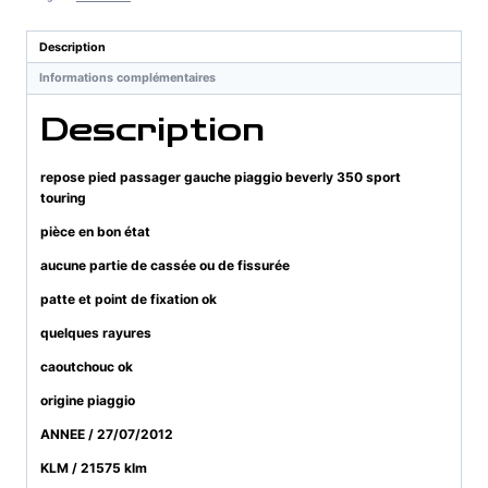
gauche
piaggio
Description
beverly
Informations complémentaires
350
sport
Description
touring
repose pied passager gauche piaggio beverly 350 sport
touring
pièce en bon état
aucune partie de cassée ou de fissurée
patte et point de fixation ok
quelques rayures
caoutchouc ok
origine piaggio
ANNEE / 27/07/2012
KLM / 21575 klm