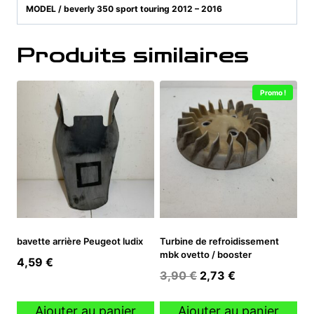
MODEL / beverly 350 sport touring 2012 – 2016
Produits similaires
Promo !
bavette arrière Peugeot ludix
Turbine de refroidissement
mbk ovetto / booster
4,59
€
Le
Le
3,90
€
2,73
€
prix
prix
initial
actuel
Ajouter au panier
Ajouter au panier