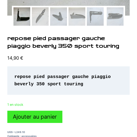
repose pied passager gauche
piaggio beverly 350 sport touring
14,90
€
repose pied passager gauche piaggio 
beverly 350 sport touring 
1 en stock
quantité
Ajouter au panier
de
repose
pied
UGS :
L249.10
passager
Catégorie :
accessoires