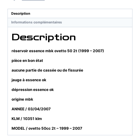
ovetto
50
Description
2t
Informations complémentaires
(1999
-
Description
2007)
réservoir essence mbk ovetto 50 2t (1999 – 2007)
pièce en bon état
aucune partie de cassée ou de fissurée
jauge à essence ok
dépression essence ok
origine mbk
ANNEE / 03/04/2007
KLM / 10351 klm
MODEL / ovetto 50cc 2t – 1999 – 2007