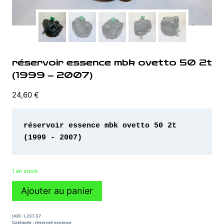
réservoir essence mbk ovetto 50 2t
(1999 – 2007)
24,60
€
réservoir essence mbk ovetto 50 2t 
(1999 - 2007)
1 en stock
quantité
Ajouter au panier
de
réservoir
essence
UGS :
L237.37
mbk
Catégorie :
réservoir essence