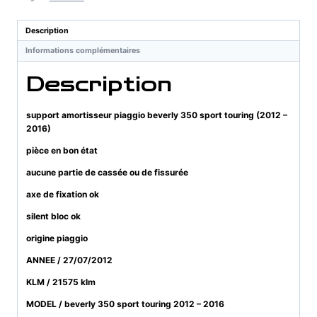
beverly
350
Description
sport
Informations complémentaires
touring
(2012
Description
-
2016)
support amortisseur piaggio beverly 350 sport touring (2012 –
2016)
pièce en bon état
aucune partie de cassée ou de fissurée
axe de fixation ok
silent bloc ok
origine piaggio
ANNEE / 27/07/2012
KLM / 21575 klm
MODEL / beverly 350 sport touring 2012 – 2016