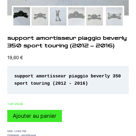
support amortisseur piaggio beverly
350 sport touring (2012 – 2016)
19,60
€
support amortisseur piaggio beverly 350 
sport touring (2012 - 2016)
1 en stock
quantité
Ajouter au panier
de
support
amortisseur
UGS :
L249.158
piaggio
Catégorie :
amortisseur