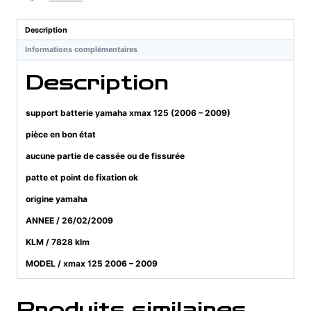
xmax
125
Description
(2006
Informations complémentaires
-
2009)
Description
support batterie yamaha xmax 125 (2006 – 2009)
pièce en bon état
aucune partie de cassée ou de fissurée
patte et point de fixation ok
origine yamaha
ANNEE / 26/02/2009
KLM / 7828 klm
MODEL / xmax 125 2006 – 2009
Produits similaires