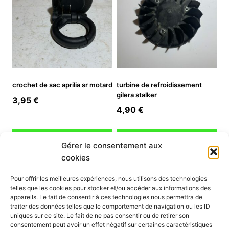
crochet de sac aprilia sr motard
turbine de refroidissement
gilera stalker
3,95
€
4,90
€
Ajouter au panier
Ajouter au panier
Gérer le consentement aux
cookies
INFORMATION
Pour offrir les meilleures expériences, nous utilisons des technologies
telles que les cookies pour stocker et/ou accéder aux informations des
Mon compte
appareils. Le fait de consentir à ces technologies nous permettra de
traiter des données telles que le comportement de navigation ou les ID
Nous contacter
uniques sur ce site. Le fait de ne pas consentir ou de retirer son
Mode paiement
consentement peut avoir un effet négatif sur certaines caractéristiques