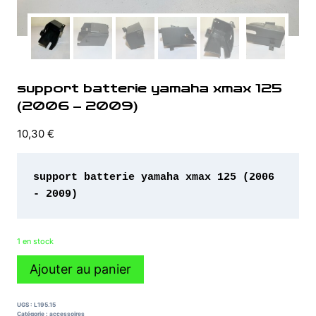
support batterie yamaha xmax 125
(2006 – 2009)
10,30
€
support batterie yamaha xmax 125 (2006 
- 2009)
1 en stock
quantité
Ajouter au panier
de
support
batterie
UGS :
L195.15
yamaha
Catégorie :
accessoires