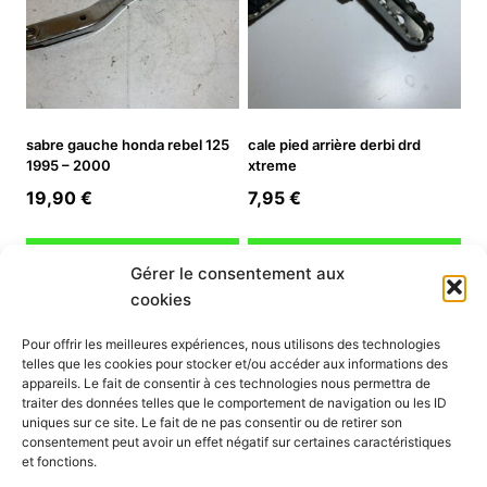
sabre gauche honda rebel 125
cale pied arrière derbi drd
1995 – 2000
xtreme
19,90
€
7,95
€
Ajouter au panier
Ajouter au panier
Gérer le consentement aux
cookies
INFORMATION
Pour offrir les meilleures expériences, nous utilisons des technologies
telles que les cookies pour stocker et/ou accéder aux informations des
Mon compte
appareils. Le fait de consentir à ces technologies nous permettra de
traiter des données telles que le comportement de navigation ou les ID
Nous contacter
uniques sur ce site. Le fait de ne pas consentir ou de retirer son
Mode paiement
consentement peut avoir un effet négatif sur certaines caractéristiques
Nos services
et fonctions.
Conditions générales de vente