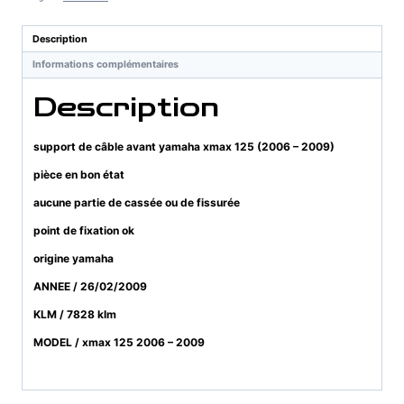
avant
yamaha
Description
xmax
Informations complémentaires
125
(2006
Description
-
2009)
support de câble avant yamaha xmax 125 (2006 – 2009)
pièce en bon état
aucune partie de cassée ou de fissurée
point de fixation ok
origine yamaha
ANNEE / 26/02/2009
KLM / 7828 klm
MODEL / xmax 125 2006 – 2009