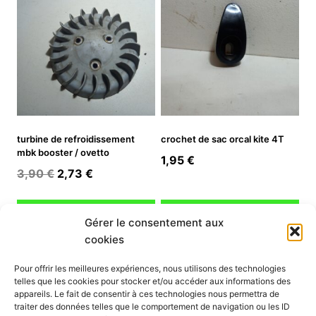
turbine de refroidissement
crochet de sac orcal kite 4T
mbk booster / ovetto
1,95
€
Le
Le
3,90
€
2,73
€
prix
prix
initial
actuel
Ajouter au panier
Ajouter au panier
Gérer le consentement aux
était :
est :
cookies
3,90 €.
2,73 €.
INFORMATION
Pour offrir les meilleures expériences, nous utilisons des technologies
telles que les cookies pour stocker et/ou accéder aux informations des
Mon compte
appareils. Le fait de consentir à ces technologies nous permettra de
traiter des données telles que le comportement de navigation ou les ID
Nous contacter