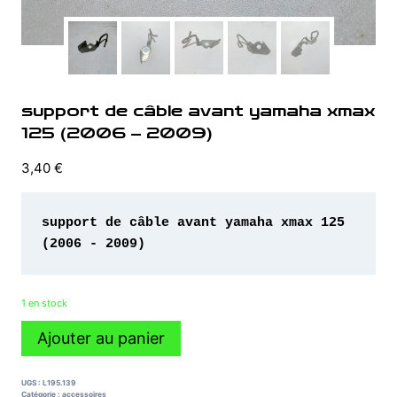
support de câble avant yamaha xmax
125 (2006 – 2009)
3,40
€
support de câble avant yamaha xmax 125 
1 en stock
quantité
Ajouter au panier
de
support
de
UGS :
L195.139
câble
Catégorie :
accessoires