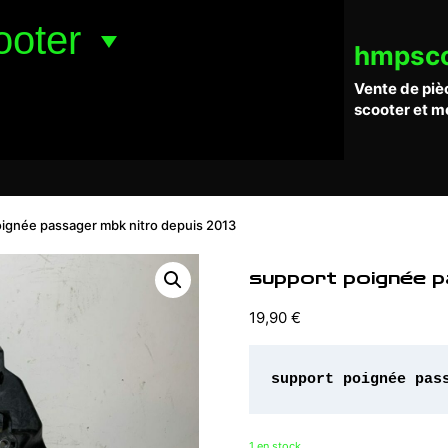
ooter
hmpsc
Vente de piè
scooter et m
ignée passager mbk nitro depuis 2013
support poignée p
19,90
€
1 en stock