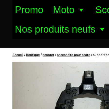
Aller
Promo
Moto
Sc
au
contenu
Nos produits neufs
Accueil
/
Boutique
/
scooter
/
accessoire pour cadre
/
support po