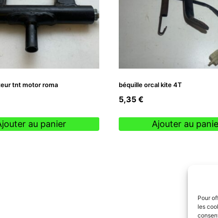
eur tnt motor roma
béquille orcal kite 4T
5,35
€
Ajouter au panier
Ajouter au panie
Pour of
les coo
consent