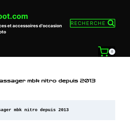
oot.com
RECHERCHE
ces et accessoires d'occasion
oto
0
assager mbk nitro depuis 2013