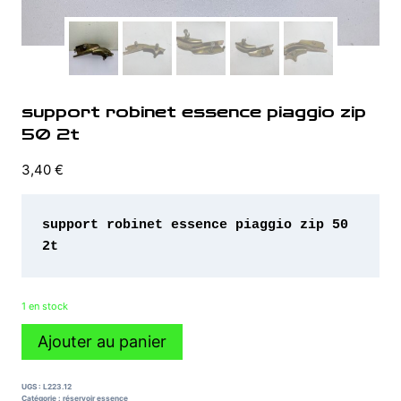
support robinet essence piaggio zip
50 2t
3,40
€
support robinet essence piaggio zip 50 
2t
1 en stock
quantité
Ajouter au panier
de
support
robinet
UGS :
L223.12
essence
Catégorie :
réservoir essence