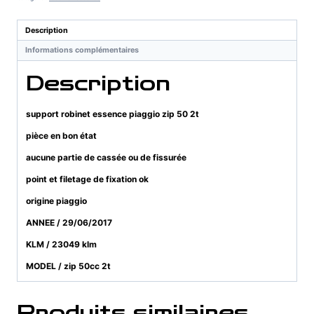
piaggio
zip
Description
50
Informations complémentaires
2t
Description
support robinet essence piaggio zip 50 2t
pièce en bon état
aucune partie de cassée ou de fissurée
point et filetage de fixation ok
origine piaggio
ANNEE / 29/06/2017
KLM / 23049 klm
MODEL / zip 50cc 2t
Produits similaires