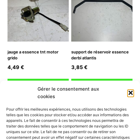
jauge a essence tnt motor
support de réservoir essence
grido
derbi atlantis
4,49
€
3,85
€
Ajouter au panier
Ajouter au panier
Gérer le consentement aux
cookies
INFORMATION
Pour offrir les meilleures expériences, nous utilisons des technologies
telles que les cookies pour stocker et/ou accéder aux informations des
Mon compte
appareils. Le fait de consentir à ces technologies nous permettra de
traiter des données telles que le comportement de navigation ou les ID
Nous contacter
uniques sur ce site. Le fait de ne pas consentir ou de retirer son
Mode paiement
consentement peut avoir un effet négatif sur certaines caractéristiques