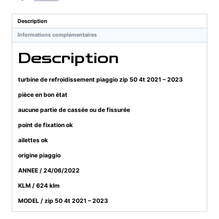
piaggio
zip
Description
50
Informations complémentaires
4t
2021
Description
-
2023
turbine de refroidissement piaggio zip 50 4t 2021 – 2023
pièce en bon état
aucune partie de cassée ou de fissurée
point de fixation ok
ailettes ok
origine piaggio
ANNEE / 24/06/2022
KLM / 624 klm
MODEL / zip 50 4t 2021 – 2023