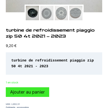
turbine de refroidissement piaggio
zip 50 4t 2021 – 2023
9,20
€
turbine de refroidissement piaggio zip 
50 4t 2021 - 2023
1 en stock
quantité
Ajouter au panier
de
turbine
de
UGS :
L202.31
refroidissement
Catégorie :
accessoires