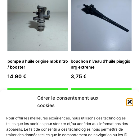
pompe a huile origine mbk nitro
bouchon niveau d’huile piaggio
/ booster
nrg extreme
14,90
€
3,75
€
Ajouter au panier
Ajouter au panier
Gérer le consentement aux
cookies
INFORMATION
Pour offrir les meilleures expériences, nous utilisons des technologies
telles que les cookies pour stocker et/ou accéder aux informations des
Mon compte
appareils. Le fait de consentir à ces technologies nous permettra de
traiter des données telles que le comportement de navigation ou les ID
Nous contacter