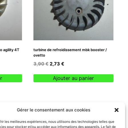
 agility 4T
turbine de refroidissement mbk booster /
ovetto
Le
Le
3,90
€
2,73
€
prix
prix
initial
actuel
r
Ajouter au panier
était :
est :
3,90 €.
2,73 €.
Gérer le consentement aux cookies
frir les meilleures expériences, nous utilisons des technologies telles que
kies pour stocker et/ou accéder aux informations des appareils. Le fait de