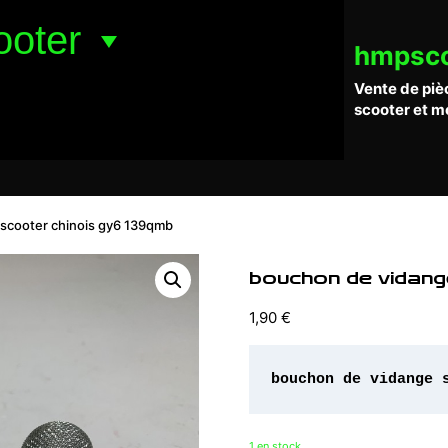
ooter
hmpsc
Vente de piè
scooter et m
scooter chinois gy6 139qmb
bouchon de vidang
1,90
€
bouchon de vidange 
1 en stock