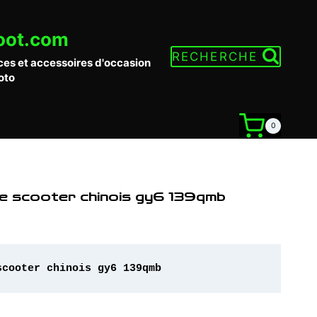
oot.com
RECHERCHE
ces et accessoires d'occasion
oto
0
e scooter chinois gy6 139qmb
scooter chinois gy6 139qmb