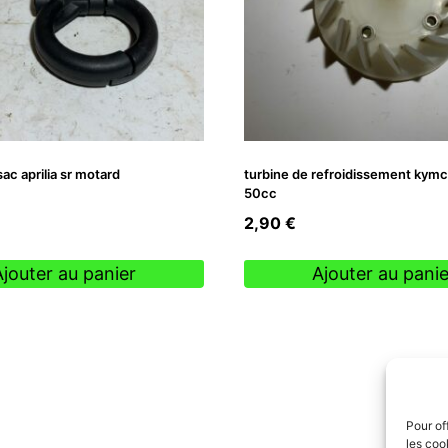
ac aprilia sr motard
turbine de refroidissement kymco
50cc
2,90
€
Ajouter au panier
Ajouter au panie
Pour of
les coo