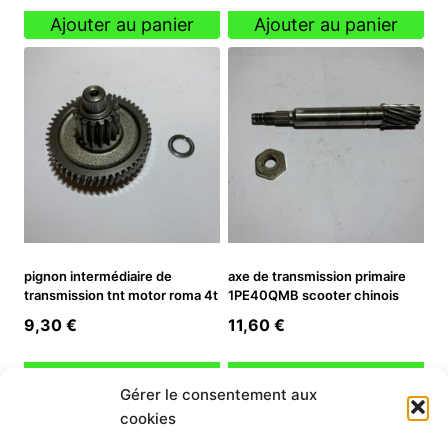
initial
actuel
Ajouter au panier
Ajouter au panier
était :
est :
34,90 €.
24,43 €.
pignon intermédiaire de
axe de transmission primaire
transmission tnt motor roma 4t
1PE40QMB scooter chinois
9,30
€
11,60
€
Ajouter au panier
Ajouter au panier
Gérer le consentement aux
cookies