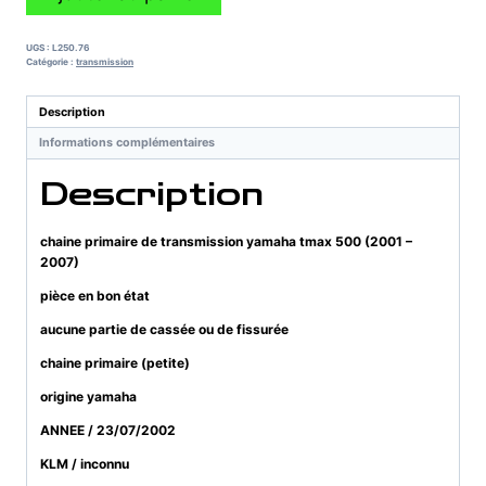
de
chaine
primaire
UGS :
L250.76
de
Catégorie :
transmission
transmission
yamaha
Description
tmax
Informations complémentaires
500
(2001
Description
-
2007)
chaine primaire de transmission yamaha tmax 500 (2001 –
2007)
pièce en bon état
aucune partie de cassée ou de fissurée
chaine primaire (petite)
origine yamaha
ANNEE / 23/07/2002
KLM / inconnu