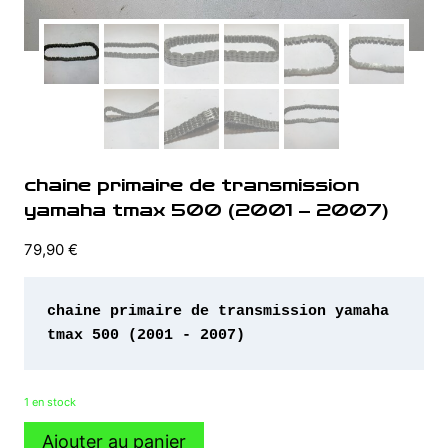
chaine primaire de transmission
yamaha tmax 500 (2001 – 2007)
79,90
€
chaine primaire de transmission yamaha 
tmax 500 (2001 - 2007)
1 en stock
quantité
Ajouter au panier