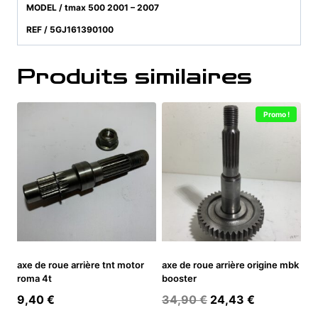
MODEL / tmax 500 2001 – 2007
REF / 5GJ161390100
Produits similaires
Promo !
axe de roue arrière tnt motor
axe de roue arrière origine mbk
roma 4t
booster
Le
Le
9,40
€
34,90
€
24,43
€
prix
prix