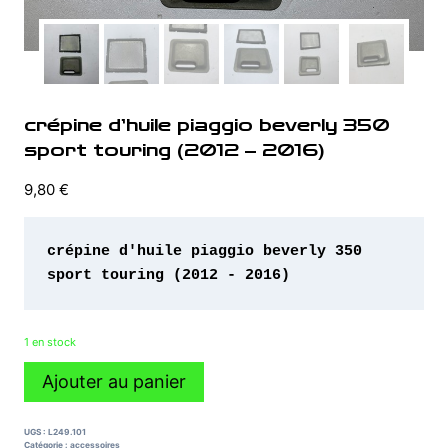
crépine d’huile piaggio beverly 350
sport touring (2012 – 2016)
9,80
€
crépine d'huile piaggio beverly 350 
sport touring (2012 - 2016)
1 en stock
quantité
Ajouter au panier
de
crépine
d'huile
UGS :
L249.101
piaggio
Catégorie :
accessoires