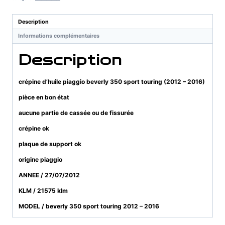
beverly
350
Description
sport
Informations complémentaires
touring
(2012
Description
-
2016)
crépine d’huile piaggio beverly 350 sport touring (2012 – 2016)
pièce en bon état
aucune partie de cassée ou de fissurée
crépine ok
plaque de support ok
origine piaggio
ANNEE / 27/07/2012
KLM / 21575 klm
MODEL / beverly 350 sport touring 2012 – 2016