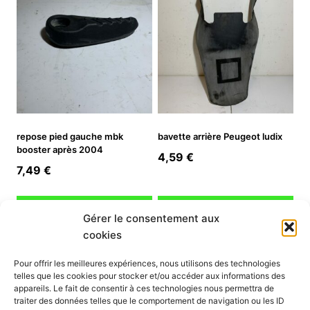
repose pied gauche mbk
bavette arrière Peugeot ludix
booster après 2004
4,59
€
7,49
€
Ajouter au panier
Ajouter au panier
Gérer le consentement aux
cookies
INFORMATION
Pour offrir les meilleures expériences, nous utilisons des technologies
telles que les cookies pour stocker et/ou accéder aux informations des
Mon compte
appareils. Le fait de consentir à ces technologies nous permettra de
traiter des données telles que le comportement de navigation ou les ID
Nous contacter