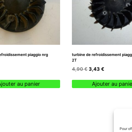
efroidissement piaggio nrg
turbine de refroidissement piagg
2T
Le
Le
4,90
€
3,43
€
prix
prix
initial
actuel
Ajouter au panier
Ajouter au panie
était :
est :
4,90 €.
3,43 €.
Pour of