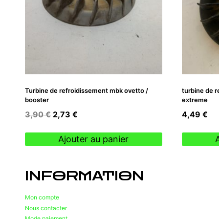
Turbine de refroidissement mbk ovetto /
turbine de r
booster
extreme
Le
Le
3,90
€
2,73
€
4,49
€
prix
prix
initial
actuel
Ajouter au panier
était :
est :
3,90 €.
2,73 €.
INFORMATION
Mon compte
Nous contacter
Mode paiement