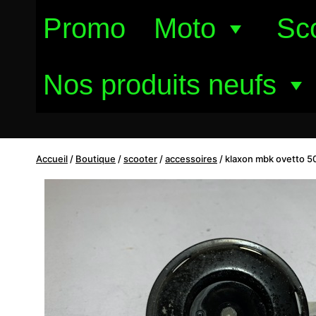
Aller
Promo
Moto
Sc
au
contenu
Nos produits neufs
Accueil
/
Boutique
/
scooter
/
accessoires
/
klaxon mbk ovetto 50