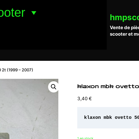
ooter
hmpsc
Vente de piè
scooter et m
 2t (1999 – 2007)
klaxon mbk ovett
3,40
€
klaxon mbk ovetto 5
1 en stock