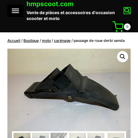
hmpscoot.com
Aller
au
Vente de pièces et accessoires d'occasion
contenu
scooter et moto
0
Accueil
/
Boutique
/
moto
/
carénage
/
passage de roue derbi senda