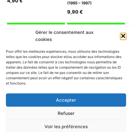
4,90
€
(1995 – 1997)
9,90
€
Ajouter au panier
Ajouter au panier
Gérer le consentement aux
cookies
INFORMATION
Pour offrir les meilleures expériences, nous utilisons des technologies
telles que les cookies pour stocker et/ou accéder aux informations des
Mon compte
appareils. Le fait de consentir à ces technologies nous permettra de
traiter des données telles que le comportement de navigation ou les ID
Nous contacter
uniques sur ce site. Le fait de ne pas consentir ou de retirer son
Mode paiement
consentement peut avoir un effet négatif sur certaines caractéristiques
Nos services
et fonctions.
Conditions générales de vente
Politique de confidentialité
Accepter
Mentions légales
Politique de cookies (UE)
Refuser
Voir les préférences