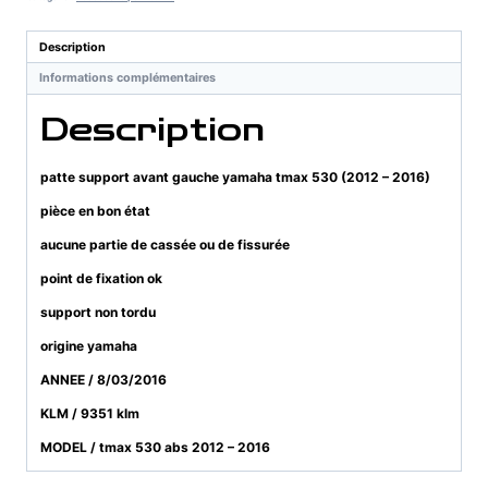
gauche
yamaha
Description
tmax
Informations complémentaires
530
(2012
Description
-
2016)
patte support avant gauche yamaha tmax 530 (2012 – 2016)
pièce en bon état
aucune partie de cassée ou de fissurée
point de fixation ok
support non tordu
origine yamaha
ANNEE / 8/03/2016
KLM / 9351 klm
MODEL / tmax 530 abs 2012 – 2016