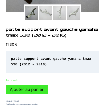
patte support avant gauche yamaha
tmax 530 (2012 – 2016)
11,30
€
patte support avant gauche yamaha tmax 
530 (2012 - 2016)
1 en stock
quantité
Ajouter au panier
de
patte
support
UGS :
L221.82
avant
Catégorie :
accessoire pour cadre