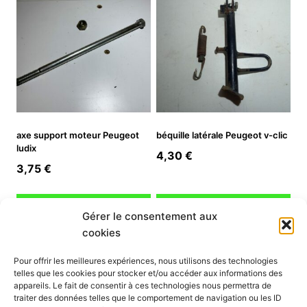
axe support moteur Peugeot
béquille latérale Peugeot v-clic
ludix
4,30
€
3,75
€
Ajouter au panier
Ajouter au panier
Gérer le consentement aux
cookies
INFORMATION
Pour offrir les meilleures expériences, nous utilisons des technologies
telles que les cookies pour stocker et/ou accéder aux informations des
Mon compte
appareils. Le fait de consentir à ces technologies nous permettra de
traiter des données telles que le comportement de navigation ou les ID
Nous contacter