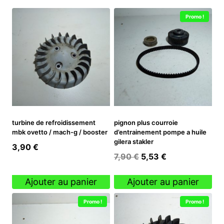
Promo !
turbine de refroidissement
pignon plus courroie
mbk ovetto / mach-g / booster
d’entrainement pompe a huile
gilera stakler
3,90
€
Le
Le
7,90
€
5,53
€
prix
prix
initial
actuel
Ajouter au panier
Ajouter au panier
était :
est :
Promo !
Promo !
7,90 €.
5,53 €.