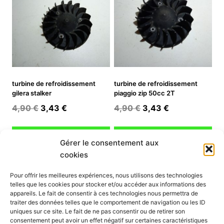
turbine de refroidissement
turbine de refroidissement
gilera stalker
piaggio zip 50cc 2T
Le
Le
Le
Le
4,90
€
3,43
€
4,90
€
3,43
€
prix
prix
prix
prix
initial
actuel
initial
actuel
Ajouter au panier
Ajouter au panier
Gérer le consentement aux
était :
est :
était :
est :
cookies
4,90 €.
3,43 €.
4,90 €.
3,43 €.
INFORMATION
Pour offrir les meilleures expériences, nous utilisons des technologies
telles que les cookies pour stocker et/ou accéder aux informations des
Mon compte
appareils. Le fait de consentir à ces technologies nous permettra de
traiter des données telles que le comportement de navigation ou les ID
Nous contacter
uniques sur ce site. Le fait de ne pas consentir ou de retirer son
Mode paiement
consentement peut avoir un effet négatif sur certaines caractéristiques