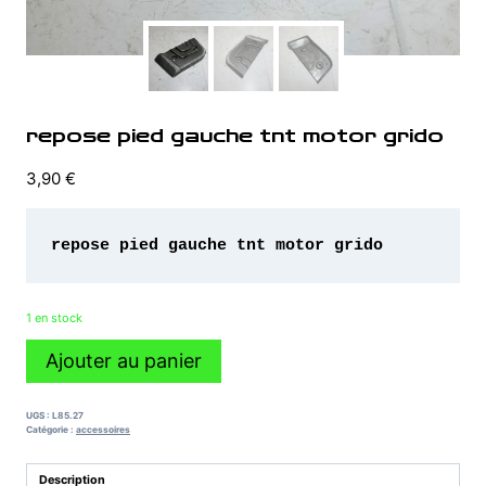
repose pied gauche tnt motor grido
3,90
€
repose pied gauche tnt motor grido
1 en stock
quantité
Ajouter au panier
de
repose
pied
UGS :
L85.27
gauche
Catégorie :
accessoires
tnt
motor
Description