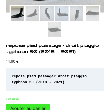
repose pied passager droit piaggio
typhoon 50 (2018 – 2021)
14,60
€
repose pied passager droit piaggio 
typhoon 50 (2018 - 2021)
1 en stock
quantité
Ajouter au panier