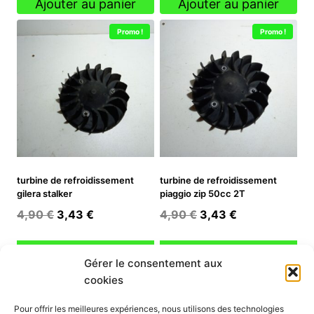
Ajouter au panier
Ajouter au panier
Promo !
Promo !
turbine de refroidissement
turbine de refroidissement
gilera stalker
piaggio zip 50cc 2T
Le
Le
Le
Le
4,90
€
3,43
€
4,90
€
3,43
€
prix
prix
prix
prix
initial
actuel
initial
actuel
Ajouter au panier
Ajouter au panier
Gérer le consentement aux
était :
est :
était :
est :
cookies
4,90 €.
3,43 €.
4,90 €.
3,43 €.
INFORMATION
Pour offrir les meilleures expériences, nous utilisons des technologies