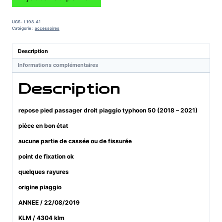
de
repose
pied
UGS :
L198.41
passager
Catégorie :
accessoires
droit
piaggio
Description
typhoon
Informations complémentaires
50
(2018
Description
-
2021)
repose pied passager droit piaggio typhoon 50 (2018 – 2021)
pièce en bon état
aucune partie de cassée ou de fissurée
point de fixation ok
quelques rayures
origine piaggio
ANNEE / 22/08/2019
KLM / 4304 klm