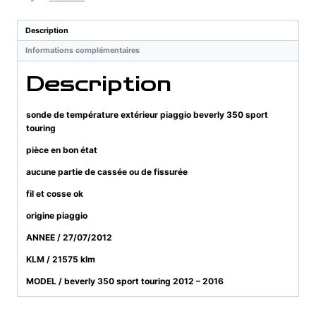
extérieur
piaggio
Description
beverly
Informations complémentaires
350
sport
Description
touring
sonde de température extérieur piaggio beverly 350 sport
touring
pièce en bon état
aucune partie de cassée ou de fissurée
fil et cosse ok
origine piaggio
ANNEE / 27/07/2012
KLM / 21575 klm
MODEL / beverly 350 sport touring 2012 – 2016