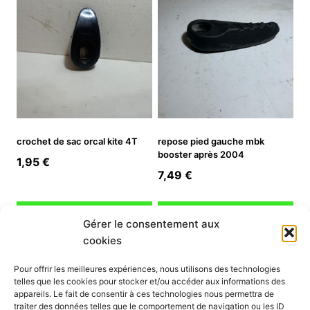
7,90 €.
5,53 €.
crochet de sac orcal kite 4T
repose pied gauche mbk
booster après 2004
1,95
€
7,49
€
Ajouter au panier
Ajouter au panier
Gérer le consentement aux
cookies
INFORMATION
Pour offrir les meilleures expériences, nous utilisons des technologies
telles que les cookies pour stocker et/ou accéder aux informations des
Mon compte
appareils. Le fait de consentir à ces technologies nous permettra de
traiter des données telles que le comportement de navigation ou les ID
Nous contacter