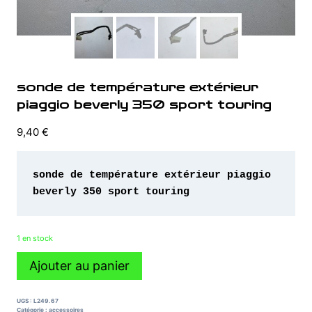
sonde de température extérieur
piaggio beverly 350 sport touring
9,40
€
sonde de température extérieur piaggio 
1 en stock
quantité
Ajouter au panier
de
sonde
de
UGS :
L249.67
température
Catégorie :
accessoires