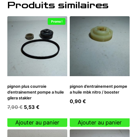
Produits similaires
Promo !
pignon plus courroie
pignon d’entrainement pompe
d’entrainement pompe a huile
a huile mbk nitro / booster
gilera stakler
0,90
€
Le
Le
7,90
€
5,53
€
prix
prix
initial
actuel
Ajouter au panier
Ajouter au panier
était :
est :