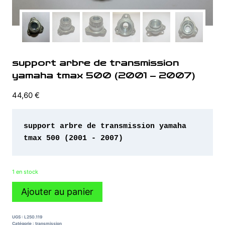
support arbre de transmission
yamaha tmax 500 (2001 – 2007)
44,60
€
support arbre de transmission yamaha 
tmax 500 (2001 - 2007)
1 en stock
quantité
Ajouter au panier
de
support
arbre
UGS :
L250.119
de
Catégorie :
transmission