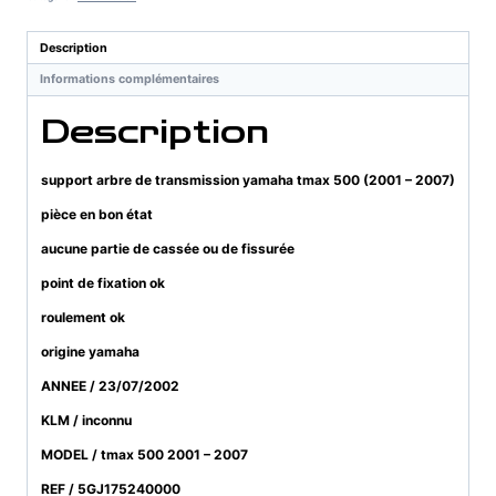
transmission
yamaha
Description
tmax
Informations complémentaires
500
(2001
Description
-
2007)
support arbre de transmission yamaha tmax 500 (2001 – 2007)
pièce en bon état
aucune partie de cassée ou de fissurée
point de fixation ok
roulement ok
origine yamaha
ANNEE / 23/07/2002
KLM / inconnu
MODEL / tmax 500 2001 – 2007
REF / 5GJ175240000