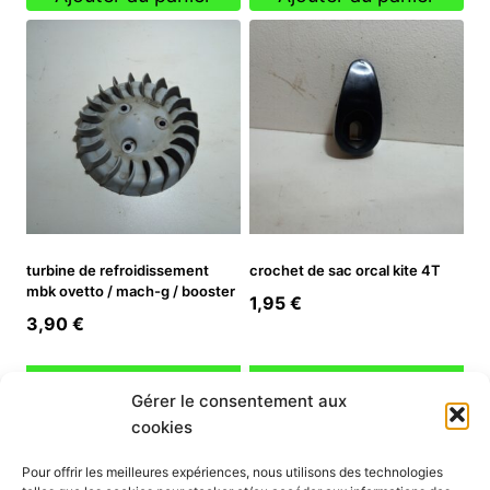
était :
est :
7,90 €.
5,53 €.
turbine de refroidissement
crochet de sac orcal kite 4T
mbk ovetto / mach-g / booster
1,95
€
3,90
€
Ajouter au panier
Ajouter au panier
Gérer le consentement aux
cookies
INFORMATION
Pour offrir les meilleures expériences, nous utilisons des technologies