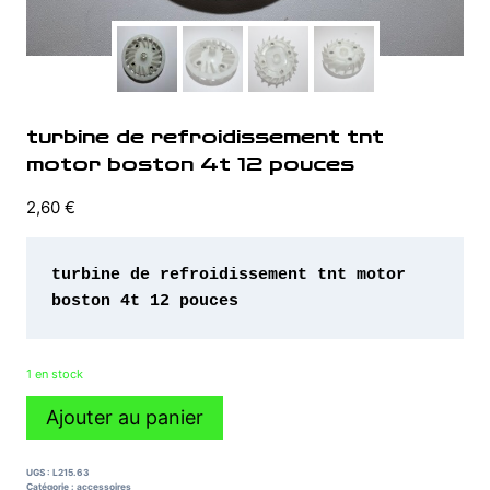
turbine de refroidissement tnt
motor boston 4t 12 pouces
2,60
€
turbine de refroidissement tnt motor 
boston 4t 12 pouces 
1 en stock
quantité
Ajouter au panier
de
turbine
de
UGS :
L215.63
refroidissement
Catégorie :
accessoires