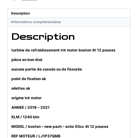
tnt
motor
Description
boston
Informations complémentaires
4t
12
Description
pouces
turbine de refroidissement tnt motor boston 4t 12 pouces
pièce en bon état
aucune partie de cassée ou de fissurée
point de fixation ok
ailettes ok
origine tnt motor
ANNEE / 2018 – 2021
KLM / 1240 klm
MODEL / boston – new pach – echo 50cc 4t 12 pouces
REF MOTEUR / LJ1P37QMB