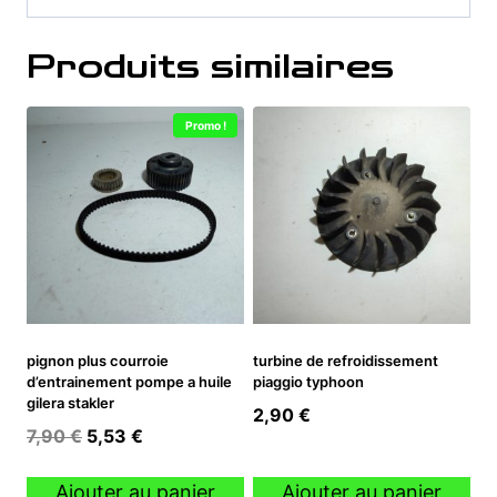
Produits similaires
Promo !
pignon plus courroie
turbine de refroidissement
d’entrainement pompe a huile
piaggio typhoon
gilera stakler
2,90
€
Le
Le
7,90
€
5,53
€
prix
prix
initial
actuel
Ajouter au panier
Ajouter au panier