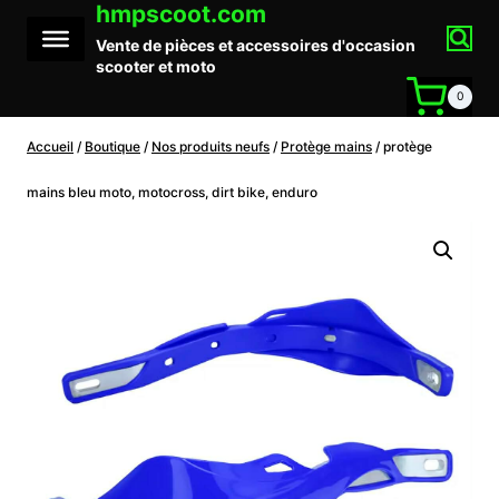
hmpscoot.com
Aller
au
Vente de pièces et accessoires d'occasion
contenu
scooter et moto
0
Accueil
/
Boutique
/
Nos produits neufs
/
Protège mains
/
protège
mains bleu moto, motocross, dirt bike, enduro