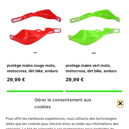
protège mains rouge moto,
protège mains vert moto,
motocross, dirt bike, enduro
motocross, dirt bike, enduro
29,99
€
29,99
€
Ajouter au panier
Ajouter au panier
Gérer le consentement aux
cookies
INFORMATION
Pour offrir les meilleures expériences, nous utilisons des technologies
telles que les cookies pour stocker et/ou accéder aux informations des
Mon compte
appareils. Le fait de consentir à ces technologies nous permettra de