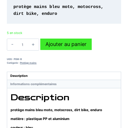
protège mains bleu moto, motocross, 
dirt bike, enduro 
5 en stock
quantité
Ajouter au panier
de
protège
mains
UGS :
PGM-B
bleu
Catégorie :
Protège mains
moto,
motocross,
Description
dirt
Informations complémentaires
bike,
enduro
Description
protège mains bleu moto, motocross, dirt bike, enduro
matière : plastique PP et aluminium
couleur : bleu