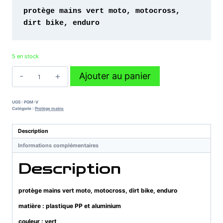
protège mains vert moto, motocross, 
dirt bike, enduro 
5 en stock
quantité
Ajouter au panier
de
protège
mains
UGS :
PGM-V
vert
Catégorie :
Protège mains
moto,
motocross,
Description
dirt
Informations complémentaires
bike,
enduro
Description
protège mains vert moto, motocross, dirt bike, enduro
matière : plastique PP et aluminium
couleur : vert