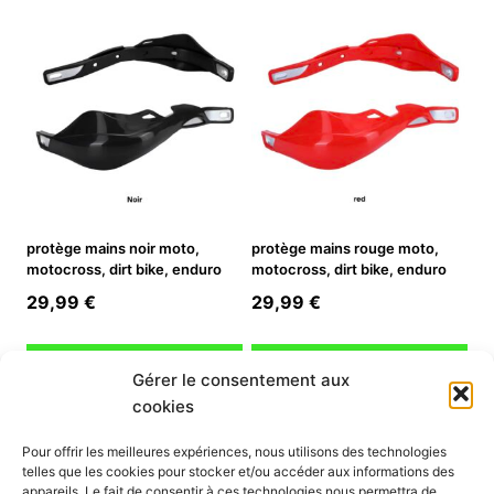
protège mains noir moto,
protège mains rouge moto,
motocross, dirt bike, enduro
motocross, dirt bike, enduro
29,99
€
29,99
€
Ajouter au panier
Ajouter au panier
Gérer le consentement aux
cookies
INFORMATION
Pour offrir les meilleures expériences, nous utilisons des technologies
telles que les cookies pour stocker et/ou accéder aux informations des
Mon compte
appareils. Le fait de consentir à ces technologies nous permettra de