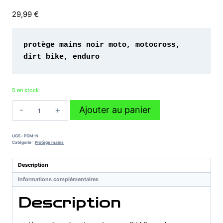
29,99
€
protège mains noir moto, motocross, 
dirt bike, enduro 
5 en stock
quantité
Ajouter au panier
de
protège
mains
UGS :
PGM-N
noir
Catégorie :
Protège mains
moto,
motocross,
Description
dirt
Informations complémentaires
bike,
enduro
Description