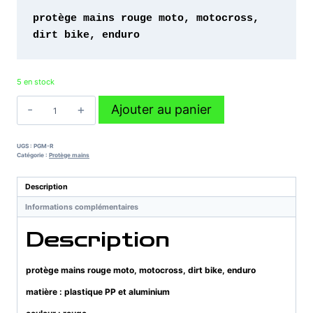
protège mains rouge moto, motocross, 
dirt bike, enduro 
5 en stock
quantité
Ajouter au panier
de
protège
mains
UGS :
PGM-R
rouge
Catégorie :
Protège mains
moto,
motocross,
Description
dirt
Informations complémentaires
bike,
enduro
Description
protège mains rouge moto, motocross, dirt bike, enduro
matière : plastique PP et aluminium