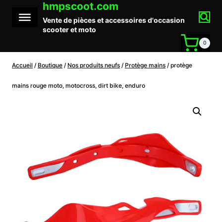
hmpscoot.com
Aller
au
Vente de pièces et accessoires d'occasion
contenu
scooter et moto
0
Accueil
/
Boutique
/
Nos produits neufs
/
Protège mains
/
protège
mains rouge moto, motocross, dirt bike, enduro